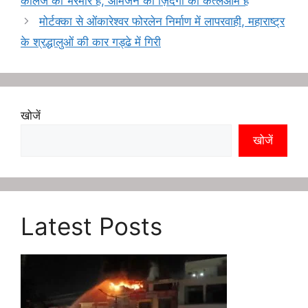
कॉलेज की भरमार है, आमजन की ज़िंदगी का कत्लेआम है
s
r
e
r
मोर्टक्का से ओंकारेश्वर फोरलेन निर्माण में लापरवाही, महाराष्ट्र
t
a
d
e
के श्रद्धालुओं की कार गड्ढे में गिरी
m
I
n
खोजें
खोजें
Latest Posts