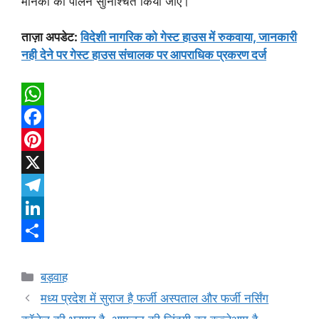
मानकों का पालन सुनिश्चित किया जाए।
ताज़ा अपडेट:
विदेशी नागरिक को गेस्ट हाउस में रुकवाया, जानकारी
नही देने पर गेस्ट हाउस संचालक पर आपराधिक प्रकरण दर्ज
W
h
F
a
a
P
t
c
i
X
s
e
n
T
A
b
t
e
L
p
o
e
l
i
S
Categories
p
o
r
e
n
h
बड़वाह
मध्य प्रदेश में सुराज है फर्जी अस्पताल और फर्जी नर्सिंग
k
e
g
k
a