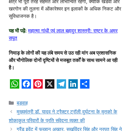
क्षेत्र भी पूरी तरह सहमत और लाभान्वित रहेगा, क्योंकि खंडवा और
खरगोन की तुलना में ओंकारेश्वर इन इलाकों के अधिक निकट और
सुविधाजनक है।
यह भी पढ़ें:
महात्मा गांधी एवं लाल बहादुर शास्त्री: राष्ट्र के अमर
सपूत
निमाड़ के लोगों की यह लंबे समय से उठ रही मांग अब प्रशासनिक
और भौगोलिक दोनों दृष्टियों से मजबूत तर्कों के साथ सामने आ रही
है।
W
F
P
X
T
L
S
h
a
i
e
i
h
Categories
बड़वाह
a
c
n
l
n
a
मुख्यमंत्री डॉ. यादव ने ट्रैक्टर ट्रॉली दुर्घटना के मृतको के
t
e
t
e
k
r
शोकाकुल परिवारों के प्रति संवेदना व्यक्त की
s
b
e
g
e
e
ग्रैंड इवेंट में फरहान अख्तर, सुखविंदर सिंह और नरपत सिंह ने