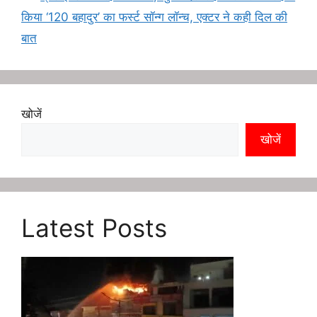
A
o
r
r
d
किया ‘120 बहादुर’ का फर्स्ट सॉन्ग लॉन्च, एक्टर ने कही दिल की
p
o
e
a
I
बात
p
k
s
m
n
t
खोजें
खोजें
Latest Posts