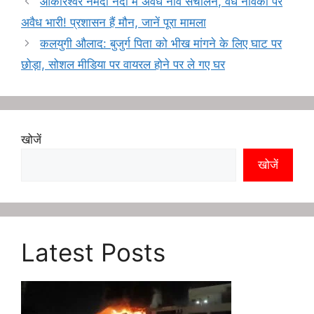
ओंकारेश्वर नर्मदा नदी में अवैध नाव संचालन, वैध नविको पर
k
e
g
k
a
अवैध भारी! प्रशासन हैं मौन, जानें पूरा मामला
s
r
e
r
कलयुगी औलाद: बुजुर्ग पिता को भीख मांगने के लिए घाट पर
t
a
d
e
छोड़ा, सोशल मीडिया पर वायरल होने पर ले गए घर
m
I
n
खोजें
खोजें
Latest Posts