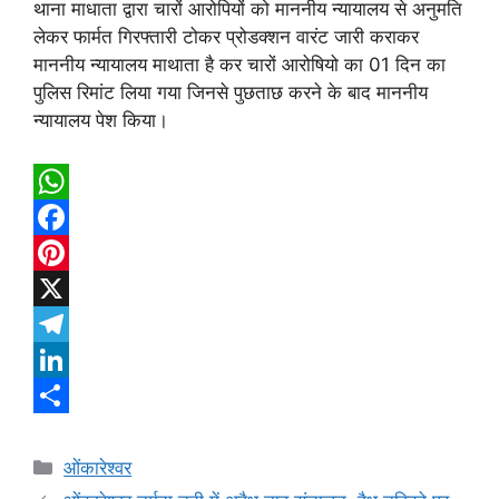
थाना माधाता द्वारा चारों आरोपियों को माननीय न्यायालय से अनुमति
लेकर फार्मत गिरफ्तारी टोकर प्रोडक्शन वारंट जारी कराकर
माननीय न्यायालय माथाता है कर चारों आरोषियो का 01 दिन का
पुलिस रिमांट लिया गया जिनसे पुछताछ करने के बाद माननीय
न्यायालय पेश किया।
W
h
F
a
a
P
t
c
i
X
s
e
n
T
A
b
t
e
L
p
o
e
l
i
S
Categories
p
o
r
e
n
h
ओंकारेश्वर