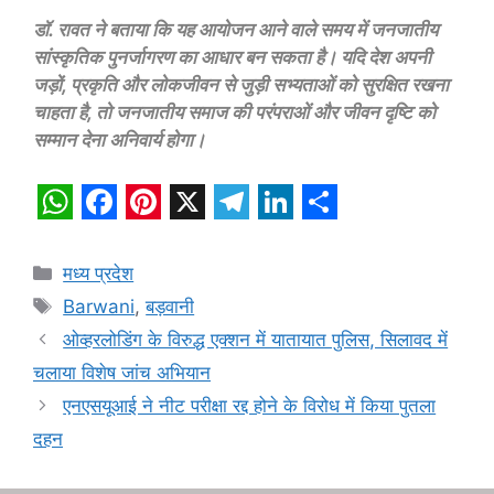
डॉ. रावत ने बताया कि यह आयोजन आने वाले समय में जनजातीय
सांस्कृतिक पुनर्जागरण का आधार बन सकता है। यदि देश अपनी
जड़ों, प्रकृति और लोकजीवन से जुड़ी सभ्यताओं को सुरक्षित रखना
चाहता है, तो जनजातीय समाज की परंपराओं और जीवन दृष्टि को
सम्मान देना अनिवार्य होगा।
W
F
P
X
T
L
S
h
a
i
e
i
h
Categories
मध्य प्रदेश
a
c
n
l
n
a
Tags
Barwani
,
बड़वानी
t
e
t
e
k
r
ओव्हरलोडिंग के विरुद्ध एक्शन में यातायात पुलिस, सिलावद में
s
b
e
g
e
e
चलाया विशेष जांच अभियान
A
o
r
r
d
एनएसयूआई ने नीट परीक्षा रद्द होने के विरोध में किया पुतला
p
o
e
a
I
दहन
p
k
s
m
n